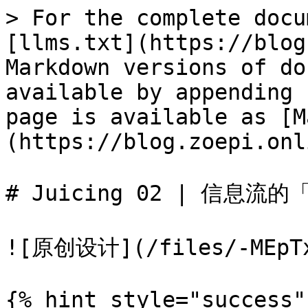
> For the complete docu
[llms.txt](https://blog
Markdown versions of do
available by appending 
page is available as [M
(https://blog.zoepi.onl
# Juicing 02 | 信息流
![原创设计](/files/-MEpTxg
{% hint style="success" 