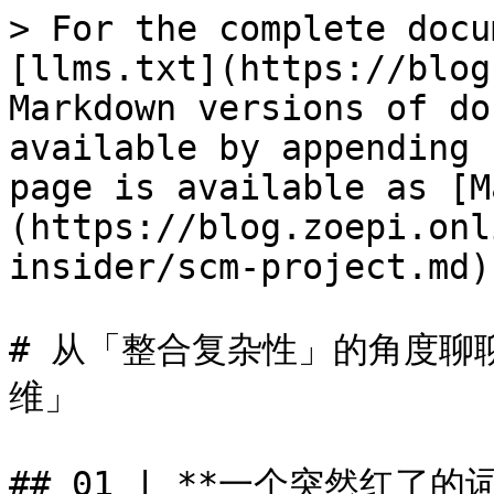
> For the complete docu
[llms.txt](https://blog
Markdown versions of do
available by appending 
page is available as [M
(https://blog.zoepi.onl
insider/scm-project.md).
# 从「整合复杂性」的角度聊
维」

## 01 | **一个突然红了的